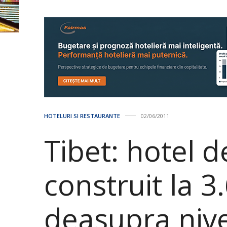
HOTELURI SI RESTAURANTE
02/06/2011
Tibet: hotel d
construit la 
deasupra nive