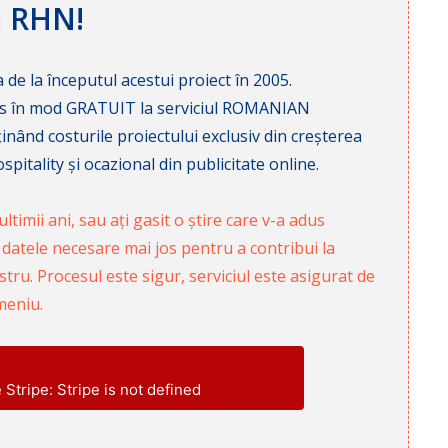
ă RHN!
 de la începutul acestui proiect în 2005.
cces în mod GRATUIT la serviciul ROMANIAN
nd costurile proiectului exclusiv din creșterea
pitality și ocazional din publicitate online.
ltimii ani, sau ați gasit o știre care v-a adus
 datele necesare mai jos pentru a contribui la
ru. Procesul este sigur, serviciul este asigurat de
meniu.
e Stripe: Stripe is not defined