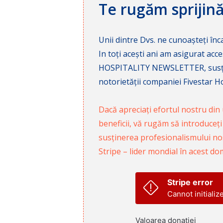
Te rugăm sprijin
Unii dintre Dvs. ne cunoașteți înca
In toți acești ani am asigurat a
HOSPITALITY NEWSLETTER, susținâ
notorietății companiei Fivestar Hos
Dacă apreciați efortul nostru din u
beneficii, vă rugăm să introduceți
susținerea profesionalismului nost
Stripe – lider mondial în acest do
Stripe error
Cannot initializ
Valoarea donației