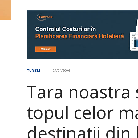
TURISM
27/04/2006
Tara noastra s
topul celor ma
destinatii din