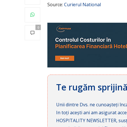
Source:
Curierul National
0
Te rugăm sprijin
Unii dintre Dvs. ne cunoașteți înca
In toți acești ani am asigurat a
HOSPITALITY NEWSLETTER, susținâ