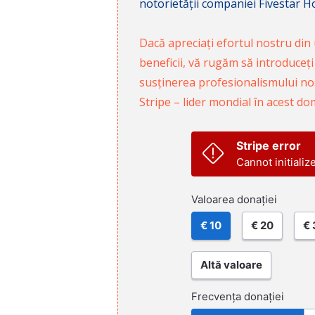
notorietății companiei Fivestar Hos
Dacă apreciați efortul nostru din u
beneficii, vă rugăm să introduceți
susținerea profesionalismului nost
Stripe – lider mondial în acest do
Stripe error
Cannot initializ
Valoarea donației
€ 10
€ 20
€ 
Altă valoare
Frecvența donației