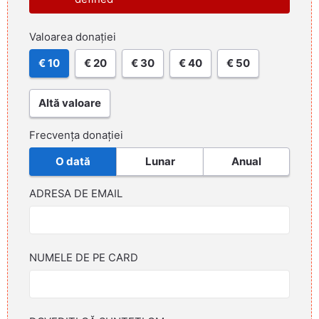
Valoarea donației
€ 10
€ 20
€ 30
€ 40
€ 50
Altă valoare
Frecvența donației
O dată
Lunar
Anual
ADRESA DE EMAIL
NUMELE DE PE CARD