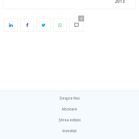
2013
0
Despre Noi
Abonare
Știrea ediției
Investiții