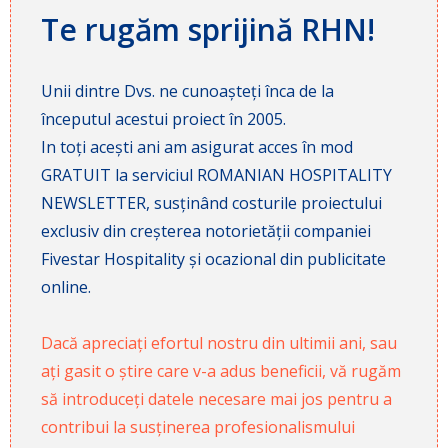
Te rugăm sprijină RHN!
Unii dintre Dvs. ne cunoașteți înca de la
începutul acestui proiect în 2005.
In toți acești ani am asigurat acces în mod
GRATUIT la serviciul ROMANIAN HOSPITALITY
NEWSLETTER, susținând costurile proiectului
exclusiv din creșterea notorietății companiei
Fivestar Hospitality și ocazional din publicitate
online.
Dacă apreciați efortul nostru din ultimii ani, sau
ați gasit o știre care v-a adus beneficii, vă rugăm
să introduceți datele necesare mai jos pentru a
contribui la susținerea profesionalismului