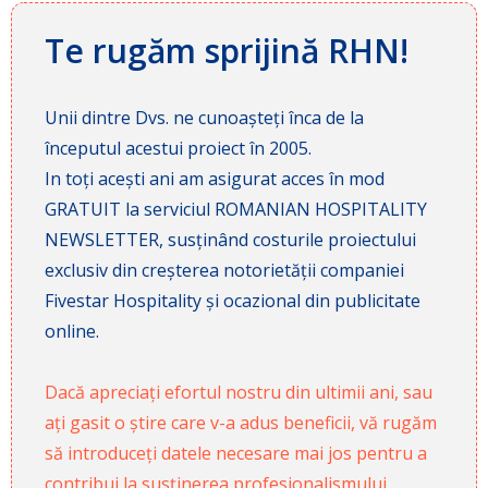
Te rugăm sprijină RHN!
Unii dintre Dvs. ne cunoașteți înca de la
începutul acestui proiect în 2005.
In toți acești ani am asigurat acces în mod
GRATUIT la serviciul ROMANIAN HOSPITALITY
NEWSLETTER, susținând costurile proiectului
exclusiv din creșterea notorietății companiei
Fivestar Hospitality și ocazional din publicitate
online.
Dacă apreciați efortul nostru din ultimii ani, sau
ați gasit o știre care v-a adus beneficii, vă rugăm
să introduceți datele necesare mai jos pentru a
contribui la susținerea profesionalismului