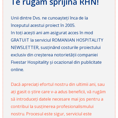
Te rugăm sprijină RHN!
Unii dintre Dvs. ne cunoașteți înca de la
începutul acestui proiect în 2005.
In toți acești ani am asigurat acces în mod
GRATUIT la serviciul ROMANIAN HOSPITALITY
NEWSLETTER, susținând costurile proiectului
exclusiv din creșterea notorietății companiei
Fivestar Hospitality și ocazional din publicitate
online.
Dacă apreciați efortul nostru din ultimii ani, sau
ați gasit o știre care v-a adus beneficii, vă rugăm
să introduceți datele necesare mai jos pentru a
contribui la susținerea profesionalismului
nostru. Procesul este sigur, serviciul este