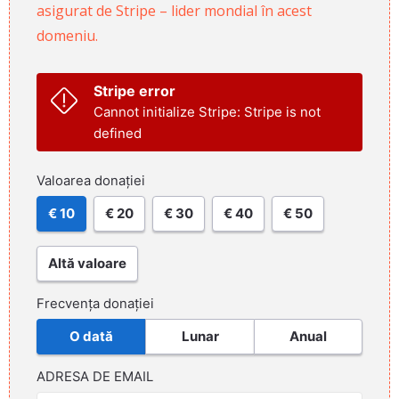
asigurat de Stripe – lider mondial în acest
domeniu.
Stripe error
Cannot initialize Stripe: Stripe is not
defined
Valoarea donației
€ 10
€ 20
€ 30
€ 40
€ 50
Altă valoare
Frecvența donației
O dată
Lunar
Anual
ADRESA DE EMAIL