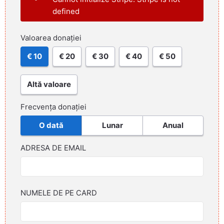
defined
Valoarea donației
€ 10
€ 20
€ 30
€ 40
€ 50
Altă valoare
Frecvența donației
O dată
Lunar
Anual
ADRESA DE EMAIL
NUMELE DE PE CARD