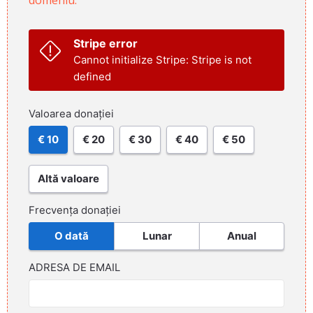
Stripe error
Cannot initialize Stripe: Stripe is not
defined
Valoarea donației
€ 10
€ 20
€ 30
€ 40
€ 50
Altă valoare
Frecvența donației
O dată
Lunar
Anual
ADRESA DE EMAIL