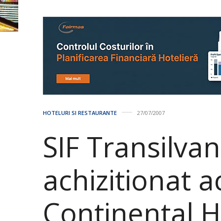
HOTELURI SI RESTAURANTE
27/07/2007
SIF Transilvan
achizitionat a
Continental H