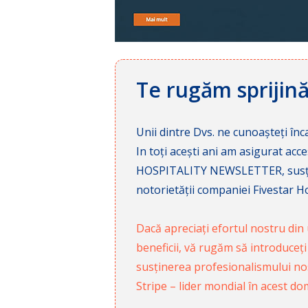
Te rugăm sprijin
Unii dintre Dvs. ne cunoașteți înca
In toți acești ani am asigurat a
HOSPITALITY NEWSLETTER, susținâ
notorietății companiei Fivestar Hos
Dacă apreciați efortul nostru din u
beneficii, vă rugăm să introduceți
susținerea profesionalismului nost
Stripe – lider mondial în acest do