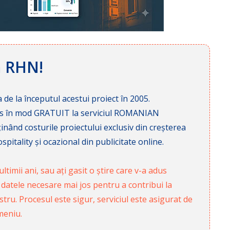
ă RHN!
 de la începutul acestui proiect în 2005.
cces în mod GRATUIT la serviciul ROMANIAN
nd costurile proiectului exclusiv din creșterea
pitality și ocazional din publicitate online.
ltimii ani, sau ați gasit o știre care v-a adus
 datele necesare mai jos pentru a contribui la
ru. Procesul este sigur, serviciul este asigurat de
meniu.