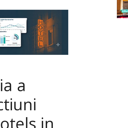
ia a
ctiuni
otels in