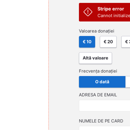
Stripe error
Cannot initializ
Valoarea donației
€ 10
€ 20
€ 
Altă valoare
Frecvența donației
O dată
ADRESA DE EMAIL
NUMELE DE PE CARD