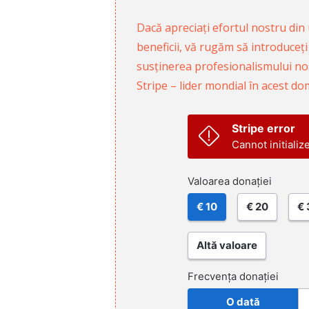
Dacă apreciați efortul nostru din u
beneficii, vă rugăm să introduceți
susținerea profesionalismului nost
Stripe – lider mondial în acest do
Stripe error
Cannot initializ
Valoarea donației
€ 10
€ 20
€ 
Altă valoare
Frecvența donației
O dată