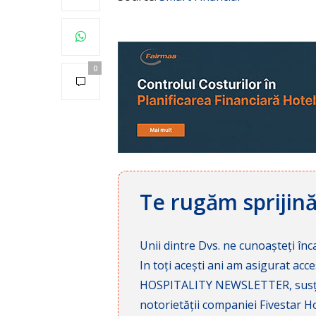
0
Te rugăm sprijin
Unii dintre Dvs. ne cunoașteți înca
In toți acești ani am asigurat a
HOSPITALITY NEWSLETTER, susținâ
notorietății companiei Fivestar Hos