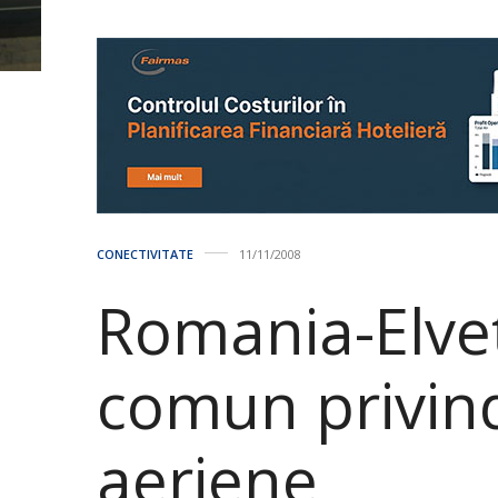
CONECTIVITATE
11/11/2008
Romania-Elvet
comun privind 
aeriene