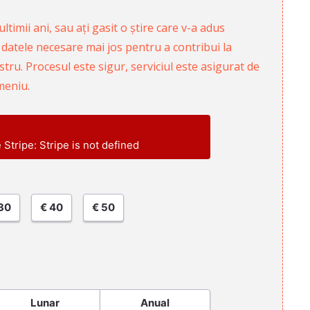
ltimii ani, sau ați gasit o știre care v-a adus
 datele necesare mai jos pentru a contribui la
ru. Procesul este sigur, serviciul este asigurat de
meniu.
e Stripe: Stripe is not defined
30
€ 40
€ 50
Lunar
Anual