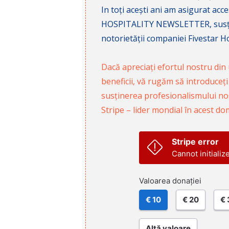
In toți acești ani am asigurat a
HOSPITALITY NEWSLETTER, susținâ
notorietății companiei Fivestar Hos
Dacă apreciați efortul nostru din u
beneficii, vă rugăm să introduceți
susținerea profesionalismului nost
Stripe – lider mondial în acest do
Stripe error
Cannot initializ
Valoarea donației
€ 10
€ 20
€ 
Altă valoare