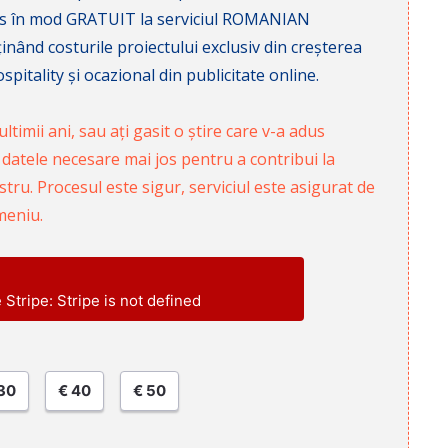
cces în mod GRATUIT la serviciul ROMANIAN
nd costurile proiectului exclusiv din creșterea
pitality și ocazional din publicitate online.
ltimii ani, sau ați gasit o știre care v-a adus
 datele necesare mai jos pentru a contribui la
ru. Procesul este sigur, serviciul este asigurat de
meniu.
e Stripe: Stripe is not defined
30
€ 40
€ 50