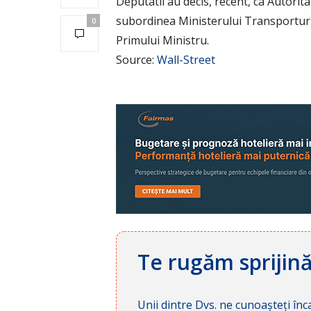
Deputatii au decis, recent, ca Autori
subordinea Ministerului Transporturilo
0
Primului Ministru.
Source:
Wall-Street
Te rugăm sprijin
Unii dintre Dvs. ne cunoașteți înca