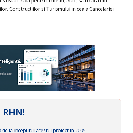
tatea Nationala pentru Turism, ANT, sa treaca din
r, Constructiilor si Turismului in cea a Cancelariei
ă RHN!
 de la începutul acestui proiect în 2005.