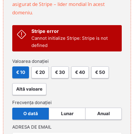
asigurat de Stripe – lider mondial în acest
domeniu.
Stripe error
Cannot initialize Stripe: Stripe is not
defined
Valoarea donației
€ 10
€ 20
€ 30
€ 40
€ 50
Altă valoare
Frecvența donației
O dată
Lunar
Anual
ADRESA DE EMAIL