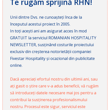
Te rugăm sprijină RHN!
Unii dintre Dvs. ne cunoașteți înca de la
începutul acestui proiect în 2005.
In toți acești ani am asigurat acces în mod
GRATUIT la serviciul ROMANIAN HOSPITALITY
NEWSLETTER, susținând costurile proiectului
exclusiv din creșterea notorietății companiei
Fivestar Hospitality și ocazional din publicitate
online.
Dacă apreciați efortul nostru din ultimii ani, sau
ați gasit o știre care v-a adus beneficii, vă rugăm
să introduceți datele necesare mai jos pentru a
contribui la susținerea profesionalismului
nostru. Procesul este sigur, serviciul este