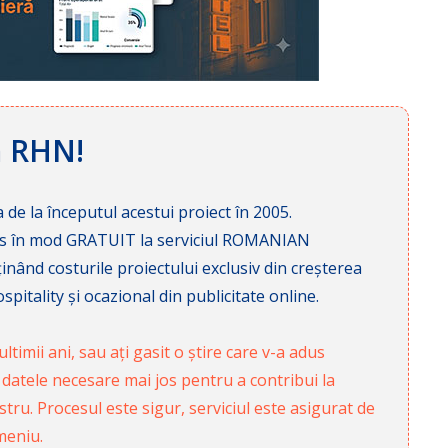
ă RHN!
 de la începutul acestui proiect în 2005.
cces în mod GRATUIT la serviciul ROMANIAN
nd costurile proiectului exclusiv din creșterea
pitality și ocazional din publicitate online.
ltimii ani, sau ați gasit o știre care v-a adus
 datele necesare mai jos pentru a contribui la
ru. Procesul este sigur, serviciul este asigurat de
meniu.