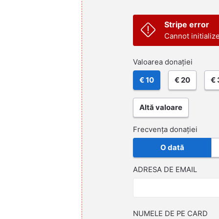
Stripe error
Cannot initializ
Valoarea donației
€ 10
€ 20
€ 
Altă valoare
Frecvența donației
O dată
ADRESA DE EMAIL
NUMELE DE PE CARD