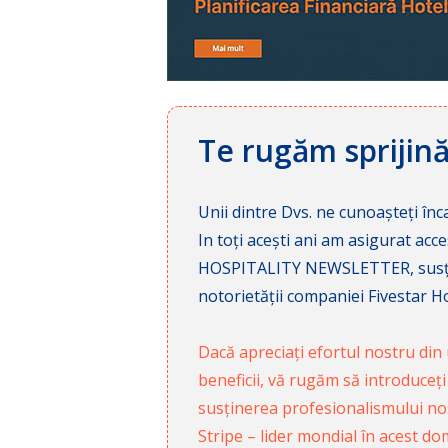
Te rugăm sprijin
Unii dintre Dvs. ne cunoașteți înca
In toți acești ani am asigurat a
HOSPITALITY NEWSLETTER, susținâ
notorietății companiei Fivestar Hos
Dacă apreciați efortul nostru din u
beneficii, vă rugăm să introduceți
susținerea profesionalismului nost
Stripe – lider mondial în acest do