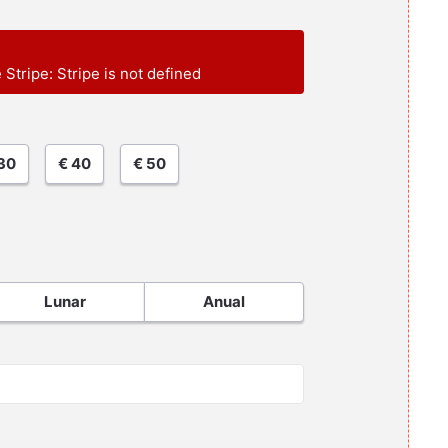
e Stripe: Stripe is not defined
30
€ 40
€ 50
Lunar
Anual