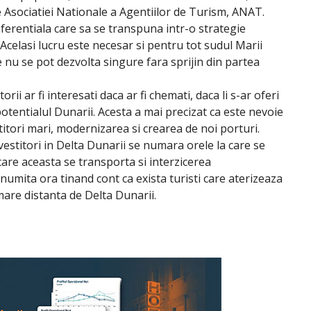
 Asociatiei Nationale a Agentiilor de Turism, ANAT.
ferentiala care sa se transpuna intr-o strategie
celasi lucru este necesar si pentru tot sudul Marii
nu se pot dezvolta singure fara sprijin din partea
rii ar fi interesati daca ar fi chemati, daca li s-ar oferi
 potentialul Dunarii. Acesta a mai precizat ca este nevoie
estitori mari, modernizarea si crearea de noi porturi.
estitori in Delta Dunarii se numara orele la care se
care aceasta se transporta si interzicerea
numita ora tinand cont ca exista turisti care aterizeaza
mare distanta de Delta Dunarii.