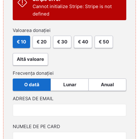
Cannot initialize Stripe: Stripe is not
defined
Valoarea donației
€ 10
€ 20
€ 30
€ 40
€ 50
Altă valoare
Frecvența donației
O dată
Lunar
Anual
ADRESA DE EMAIL
NUMELE DE PE CARD