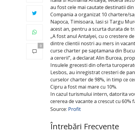
au fost cele mai cautate destinatii di
Compania a organizat 10 chartere/sapt
Napoca, Timisoara, Iasi si Targu Mur
acest an, pentru a scurta durata de tra
„A fost anul Antalyei, cu o crestere d
dintre clientii nostri au mers in vacant
0
curse charter pe saptamana din Bucure
a cererii”, a declarat Alin Burcea, prop
Insulele grecesti din oferta turoperat
Lesbos, au inregistrat cresteri de pan
curselor charter de 98%, in timp ce ce
Cipru a fost mai mare cu 10%.
In cazul turismului intern, datorita v
cererea de vacante a crescut cu 60% f
Source:
Profit
Întrebări Frecvente