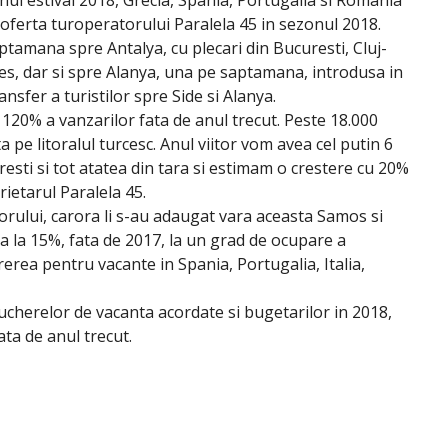
n oferta turoperatorului Paralela 45 in sezonul 2018.
amana spre Antalya, cu plecari din Bucuresti, Cluj-
es, dar si spre Alanya, una pe saptamana, introdusa in
nsfer a turistilor spre Side si Alanya.
e 120% a vanzarilor fata de anul trecut. Peste 18.000
a pe litoralul turcesc. Anul viitor vom avea cel putin 6
sti si tot atatea din tara si estimam o crestere cu 20%
rietarul Paralela 45.
orului, carora li s-au adaugat vara aceasta Samos si
a la 15%, fata de 2017, la un grad de ocupare a
rerea pentru vacante in Spania, Portugalia, Italia,
oucherelor de vacanta acordate si bugetarilor in 2018,
ata de anul trecut.