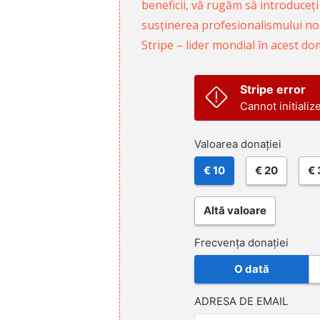
beneficii, vă rugăm să introduceți
susținerea profesionalismului nost
Stripe – lider mondial în acest do
Stripe error
Cannot initializ
Valoarea donației
€ 10
€ 20
€ 
Altă valoare
Frecvența donației
O dată
ADRESA DE EMAIL