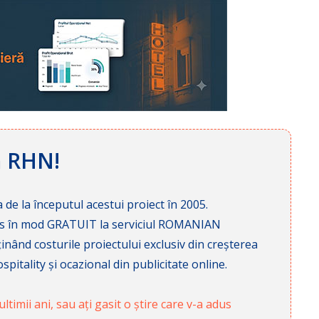
ă RHN!
 de la începutul acestui proiect în 2005.
cces în mod GRATUIT la serviciul ROMANIAN
nd costurile proiectului exclusiv din creșterea
pitality și ocazional din publicitate online.
ltimii ani, sau ați gasit o știre care v-a adus