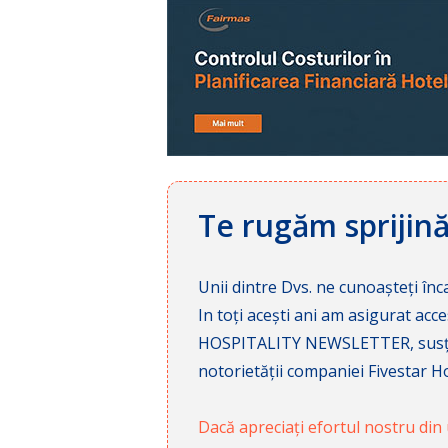
Te rugăm sprijin
Unii dintre Dvs. ne cunoașteți înca
In toți acești ani am asigurat a
HOSPITALITY NEWSLETTER, susținâ
notorietății companiei Fivestar Hos
Dacă apreciați efortul nostru din u