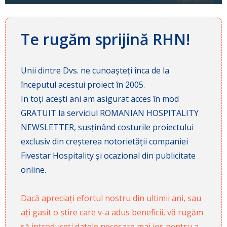
Te rugăm sprijină RHN!
Unii dintre Dvs. ne cunoașteți înca de la
începutul acestui proiect în 2005.
In toți acești ani am asigurat acces în mod
GRATUIT la serviciul ROMANIAN HOSPITALITY
NEWSLETTER, susținând costurile proiectului
exclusiv din creșterea notorietății companiei
Fivestar Hospitality și ocazional din publicitate
online.
Dacă apreciați efortul nostru din ultimii ani, sau
ați gasit o știre care v-a adus beneficii, vă rugăm
să introduceți datele necesare mai jos pentru a