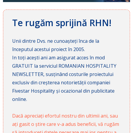
Te rugăm sprijină RHN!
Unii dintre Dvs. ne cunoașteți înca de la
începutul acestui proiect în 2005.
In toți acești ani am asigurat acces în mod
GRATUIT la serviciul ROMANIAN HOSPITALITY
NEWSLETTER, susținând costurile proiectului
exclusiv din creșterea notorietății companiei
Fivestar Hospitality și ocazional din publicitate
online.
Dacă apreciați efortul nostru din ultimii ani, sau
ați gasit o știre care v-a adus beneficii, vă rugăm
să introduceți datele necesare mai jos pentru a