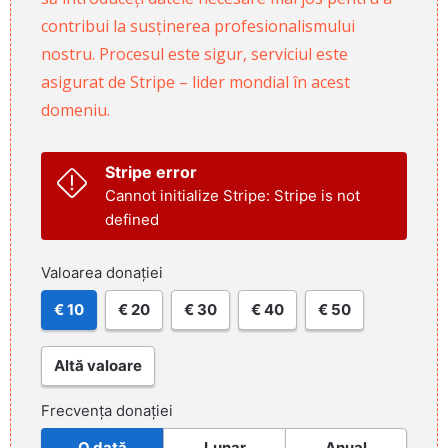
contribui la susținerea profesionalismului
nostru. Procesul este sigur, serviciul este
asigurat de Stripe – lider mondial în acest
domeniu.
Stripe error
Cannot initialize Stripe: Stripe is not
defined
Valoarea donației
€ 10
€ 20
€ 30
€ 40
€ 50
Altă valoare
Frecvența donației
O dată
Lunar
Anual