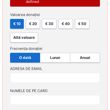
defined
Valoarea donației
€ 10
€ 20
€ 30
€ 40
€ 50
Altă valoare
Frecvența donației
O dată
Lunar
Anual
ADRESA DE EMAIL
NUMELE DE PE CARD