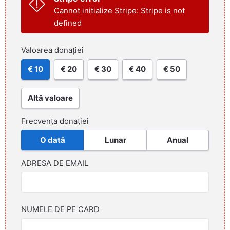
Cannot initialize Stripe: Stripe is not
defined
Valoarea donației
€ 10
€ 20
€ 30
€ 40
€ 50
Altă valoare
Frecvența donației
O dată
Lunar
Anual
ADRESA DE EMAIL
NUMELE DE PE CARD