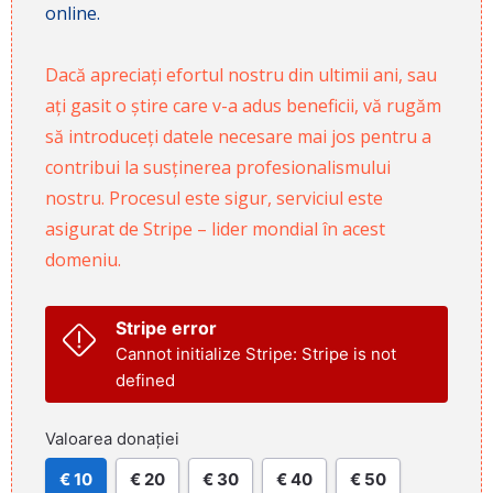
online.
Dacă apreciați efortul nostru din ultimii ani, sau
ați gasit o știre care v-a adus beneficii, vă rugăm
să introduceți datele necesare mai jos pentru a
contribui la susținerea profesionalismului
nostru. Procesul este sigur, serviciul este
asigurat de Stripe – lider mondial în acest
domeniu.
Stripe error
Cannot initialize Stripe: Stripe is not
defined
Valoarea donației
€ 10
€ 20
€ 30
€ 40
€ 50