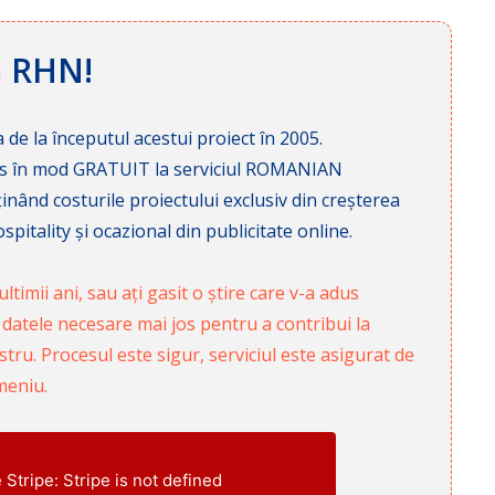
ă RHN!
 de la începutul acestui proiect în 2005.
cces în mod GRATUIT la serviciul ROMANIAN
nd costurile proiectului exclusiv din creșterea
pitality și ocazional din publicitate online.
ltimii ani, sau ați gasit o știre care v-a adus
 datele necesare mai jos pentru a contribui la
ru. Procesul este sigur, serviciul este asigurat de
meniu.
e Stripe: Stripe is not defined