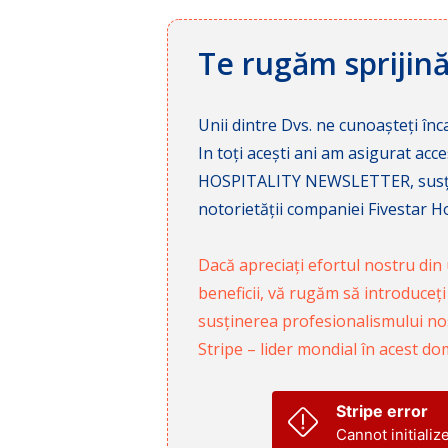
Te rugăm sprijin
Unii dintre Dvs. ne cunoașteți înca
In toți acești ani am asigurat a
HOSPITALITY NEWSLETTER, susținâ
notorietății companiei Fivestar Hos
Dacă apreciați efortul nostru din u
beneficii, vă rugăm să introduceți
susținerea profesionalismului nost
Stripe – lider mondial în acest do
Stripe error
Cannot initializ