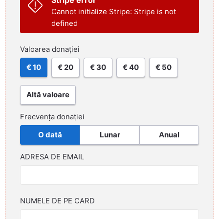
Cannot initialize Stripe: Stripe is not
defined
Valoarea donației
€ 10
€ 20
€ 30
€ 40
€ 50
Altă valoare
Frecvența donației
O dată
Lunar
Anual
ADRESA DE EMAIL
NUMELE DE PE CARD