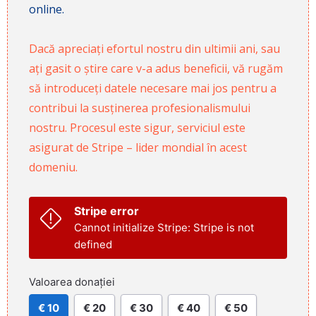
online.
Dacă apreciați efortul nostru din ultimii ani, sau
ați gasit o știre care v-a adus beneficii, vă rugăm
să introduceți datele necesare mai jos pentru a
contribui la susținerea profesionalismului
nostru. Procesul este sigur, serviciul este
asigurat de Stripe – lider mondial în acest
domeniu.
Stripe error
Cannot initialize Stripe: Stripe is not
defined
Valoarea donației
€ 10
€ 20
€ 30
€ 40
€ 50