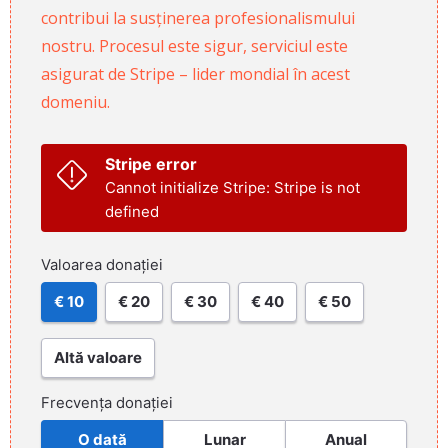
contribui la susținerea profesionalismului
nostru. Procesul este sigur, serviciul este
asigurat de Stripe – lider mondial în acest
domeniu.
Stripe error
Cannot initialize Stripe: Stripe is not
defined
Valoarea donației
€ 10
€ 20
€ 30
€ 40
€ 50
Altă valoare
Frecvența donației
O dată
Lunar
Anual