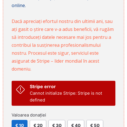
online.
Dacă apreciați efortul nostru din ultimii ani, sau
ați gasit o știre care v-a adus beneficii, vă rugăm
să introduceți datele necesare mai jos pentru a
contribui la susținerea profesionalismului
nostru. Procesul este sigur, serviciul este
asigurat de Stripe – lider mondial în acest
domeniu.
Stripe error
Cannot initialize Stripe: Stripe is not
defined
Valoarea donației
€ 10
€ 20
€ 30
€ 40
€ 50