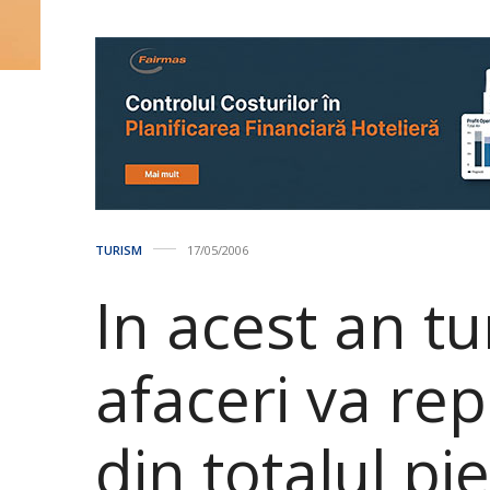
TURISM
17/05/2006
In acest an t
afaceri va re
din totalul pie