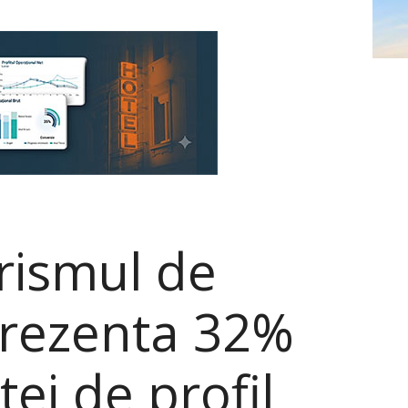
urismul de
prezenta 32%
tei de profil