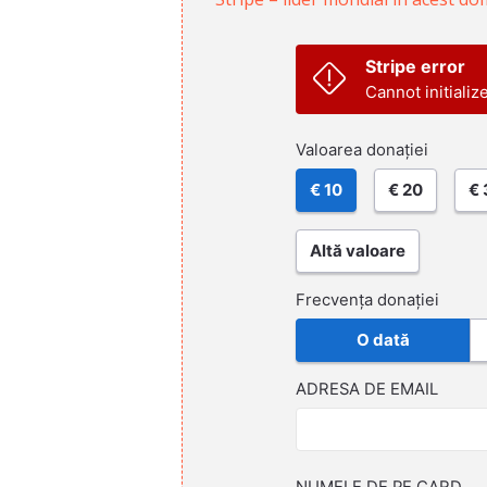
Stripe error
Cannot initializ
Valoarea donației
€ 10
€ 20
€ 
Altă valoare
Frecvența donației
O dată
ADRESA DE EMAIL
NUMELE DE PE CARD