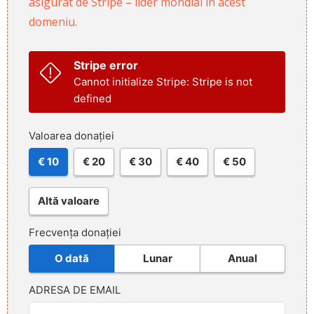
asigurat de Stripe – lider mondial în acest
domeniu.
Stripe error
Cannot initialize Stripe: Stripe is not
defined
Valoarea donației
€ 10
€ 20
€ 30
€ 40
€ 50
Altă valoare
Frecvența donației
O dată
Lunar
Anual
ADRESA DE EMAIL