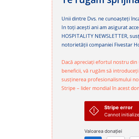
Unii dintre Dvs. ne cunoașteți înca
In toți acești ani am asigurat a
HOSPITALITY NEWSLETTER, susținâ
notorietății companiei Fivestar Hos
Dacă apreciați efortul nostru din u
beneficii, vă rugăm să introduceți
susținerea profesionalismului nost
Stripe – lider mondial în acest do
Stripe error
Cannot initializ
Valoarea donației