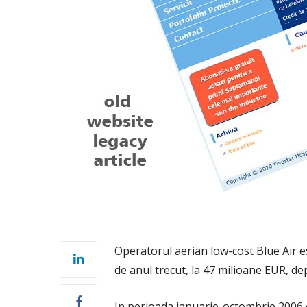
Operatorul aerian low-cost Blue Air es
de anul trecut, la 47 milioane EUR, de
In perioada ianuarie-octombrie 2006 c