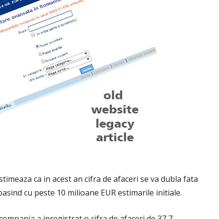
timeaza ca in acest an cifra de afaceri se va dubla fata
pasind cu peste 10 milioane EUR estimarile initiale.
ompania a inregistrat o cifra de afaceri de 37,7