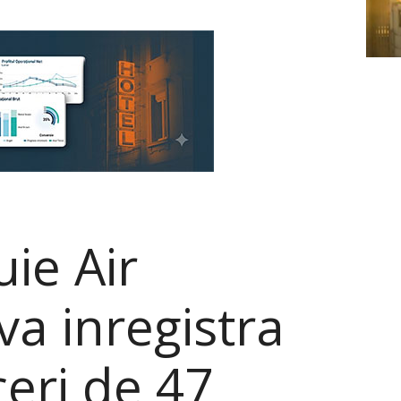
uie Air
va inregistra
ceri de 47