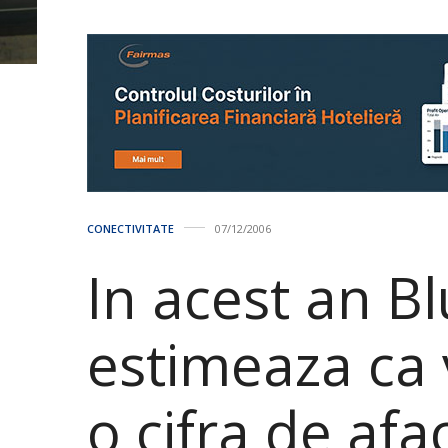
CONECTIVITATE
07/12/2006
In acest an Bl
estimeaza ca 
o cifra de afa