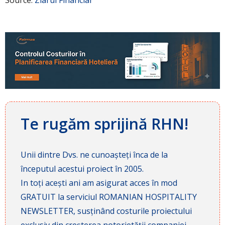
Te rugăm sprijină RHN!
Unii dintre Dvs. ne cunoașteți înca de la
începutul acestui proiect în 2005.
In toți acești ani am asigurat acces în mod
GRATUIT la serviciul ROMANIAN HOSPITALITY
NEWSLETTER, susținând costurile proiectului
exclusiv din creșterea notorietății companiei