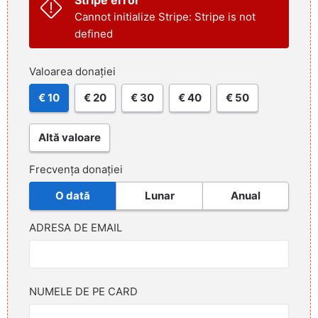
Cannot initialize Stripe: Stripe is not
defined
Valoarea donației
€ 10
€ 20
€ 30
€ 40
€ 50
Altă valoare
Frecvența donației
O dată
Lunar
Anual
ADRESA DE EMAIL
NUMELE DE PE CARD