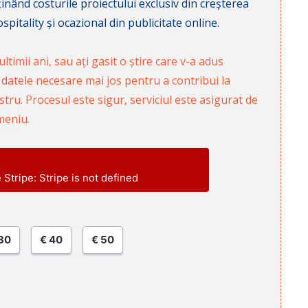
nd costurile proiectului exclusiv din creșterea
pitality și ocazional din publicitate online.
ltimii ani, sau ați gasit o știre care v-a adus
 datele necesare mai jos pentru a contribui la
ru. Procesul este sigur, serviciul este asigurat de
meniu.
e Stripe: Stripe is not defined
30
€ 40
€ 50