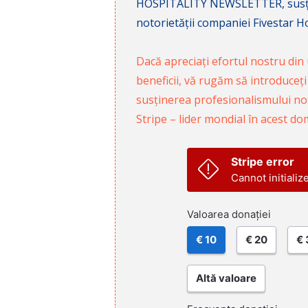
HOSPITALITY NEWSLETTER, susținâ
notorietății companiei Fivestar Hos
Dacă apreciați efortul nostru din u
beneficii, vă rugăm să introduceți
susținerea profesionalismului nost
Stripe – lider mondial în acest do
Stripe error
Cannot initializ
Valoarea donației
€ 10
€ 20
€ 
Altă valoare