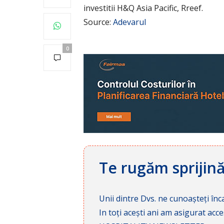
investitii H&Q Asia Pacific, Rreef.
Source:
Adevarul
0
Te rugăm sprijin
Unii dintre Dvs. ne cunoașteți înca
In toți acești ani am asigurat a