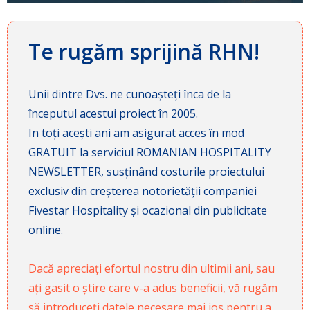
Te rugăm sprijină RHN!
Unii dintre Dvs. ne cunoașteți înca de la
începutul acestui proiect în 2005.
In toți acești ani am asigurat acces în mod
GRATUIT la serviciul ROMANIAN HOSPITALITY
NEWSLETTER, susținând costurile proiectului
exclusiv din creșterea notorietății companiei
Fivestar Hospitality și ocazional din publicitate
online.
Dacă apreciați efortul nostru din ultimii ani, sau
ați gasit o știre care v-a adus beneficii, vă rugăm
să introduceți datele necesare mai jos pentru a