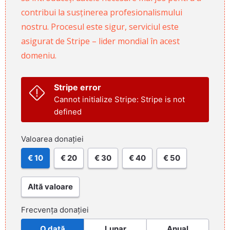
contribui la susținerea profesionalismului
nostru. Procesul este sigur, serviciul este
asigurat de Stripe – lider mondial în acest
domeniu.
Stripe error
Cannot initialize Stripe: Stripe is not
defined
Valoarea donației
€ 10
€ 20
€ 30
€ 40
€ 50
Altă valoare
Frecvența donației
O dată
Lunar
Anual