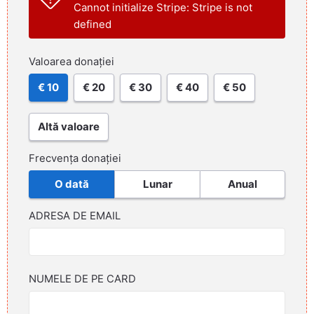
Cannot initialize Stripe: Stripe is not
defined
Valoarea donației
€ 10
€ 20
€ 30
€ 40
€ 50
Altă valoare
Frecvența donației
O dată
Lunar
Anual
ADRESA DE EMAIL
NUMELE DE PE CARD