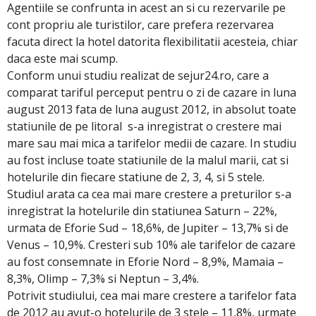
Agentiile se confrunta in acest an si cu rezervarile pe
cont propriu ale turistilor, care prefera rezervarea
facuta direct la hotel datorita flexibilitatii acesteia, chiar
daca este mai scump.
Conform unui studiu realizat de sejur24.ro, care a
comparat tariful perceput pentru o zi de cazare in luna
august 2013 fata de luna august 2012, in absolut toate
statiunile de pe litoral s-a inregistrat o crestere mai
mare sau mai mica a tarifelor medii de cazare. In studiu
au fost incluse toate statiunile de la malul marii, cat si
hotelurile din fiecare statiune de 2, 3, 4, si 5 stele.
Studiul arata ca cea mai mare crestere a preturilor s-a
inregistrat la hotelurile din statiunea Saturn – 22%,
urmata de Eforie Sud – 18,6%, de Jupiter – 13,7% si de
Venus – 10,9%. Cresteri sub 10% ale tarifelor de cazare
au fost consemnate in Eforie Nord – 8,9%, Mamaia –
8,3%, Olimp – 7,3% si Neptun – 3,4%.
Potrivit studiului, cea mai mare crestere a tarifelor fata
de 2012 au avut-o hotelurile de 3 stele – 11,8%, urmate