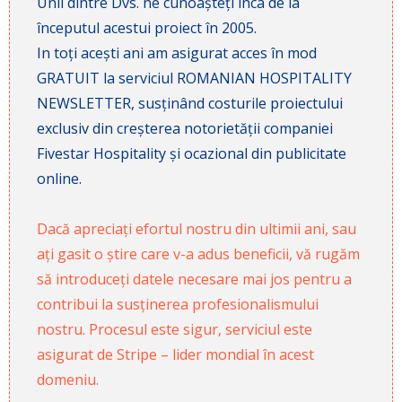
Unii dintre Dvs. ne cunoașteți înca de la
începutul acestui proiect în 2005.
In toți acești ani am asigurat acces în mod
GRATUIT la serviciul ROMANIAN HOSPITALITY
NEWSLETTER, susținând costurile proiectului
exclusiv din creșterea notorietății companiei
Fivestar Hospitality și ocazional din publicitate
online.
Dacă apreciați efortul nostru din ultimii ani, sau
ați gasit o știre care v-a adus beneficii, vă rugăm
să introduceți datele necesare mai jos pentru a
contribui la susținerea profesionalismului
nostru. Procesul este sigur, serviciul este
asigurat de Stripe – lider mondial în acest
domeniu.