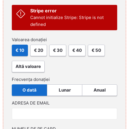
Stripe error
Cannot initialize Stripe: Stripe is not
defined
Valoarea donației
€ 10
€ 20
€ 30
€ 40
€ 50
Altă valoare
Frecvența donației
O dată
Lunar
Anual
ADRESA DE EMAIL
NUMELE DE PE CARD