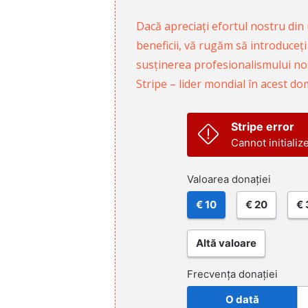
Dacă apreciați efortul nostru din u
beneficii, vă rugăm să introduceți
susținerea profesionalismului nost
Stripe – lider mondial în acest do
Stripe error
Cannot initializ
Valoarea donației
€ 10
€ 20
€ 
Altă valoare
Frecvența donației
O dată