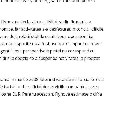
alte beneficii, early booking sau bonusurile pentru
Flynova a declarat ca activitatea din Romania a
mice, iar activitatea s-a desfasurat in conditii dificile.
au deja relatii stabile cu alti tour-operatori, iar
avantaje sporite nu a fost usoara. Compania a reusit
gentii. Insa perspectivele pietei nu corespund cu
a dus la decizia de a suspenda activitatea, a precizat
mania in martie 2008, oferind vacante in Turcia, Grecia,
e turisti au beneficiat de serviciile companiei, care a
milioane EUR. Pentru acest an, Flynova estimase o cifra