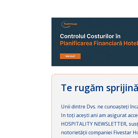
Te rugăm sprijin
Unii dintre Dvs. ne cunoașteți înca
In toți acești ani am asigurat a
HOSPITALITY NEWSLETTER, susținâ
notorietății companiei Fivestar Hos