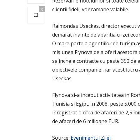
Rezervarile hotelurilor si toate celel
clientii fideli, vor ramane valabile.
0
Raimondas Useckas, director executiv 
demarat inainte de aparitia crizei econo
O mare parte a agentiilor de turism ave
misiunea Flynova de a oferi acestora 
sa incheie contracte cu peste 350 de a
obiectivele companiei, iar acest lucru 
Useckas.
Flynova si-a inceput activitatea in Ro
Tunisia si Egipt. In 2008, peste 5.000 d
inregistrat o cifra de afaceri de 2,5 
de afaceri de 6 milioane EUR.
Source:
Evenimentul Zilei