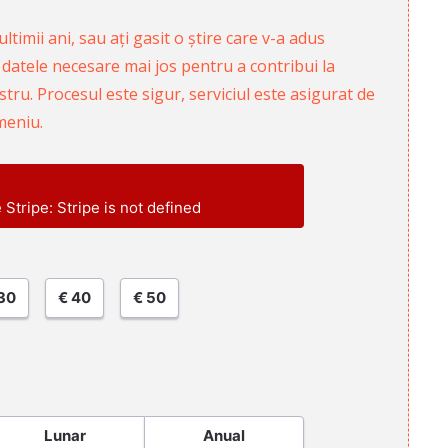
ltimii ani, sau ați gasit o știre care v-a adus
 datele necesare mai jos pentru a contribui la
ru. Procesul este sigur, serviciul este asigurat de
meniu.
e Stripe: Stripe is not defined
30
€ 40
€ 50
Lunar
Anual