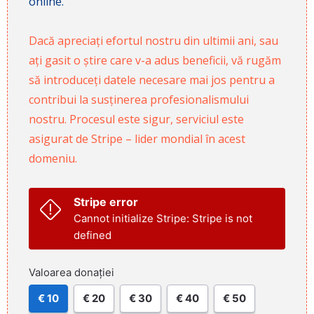
online.
Dacă apreciați efortul nostru din ultimii ani, sau
ați gasit o știre care v-a adus beneficii, vă rugăm
să introduceți datele necesare mai jos pentru a
contribui la susținerea profesionalismului
nostru. Procesul este sigur, serviciul este
asigurat de Stripe – lider mondial în acest
domeniu.
Stripe error
Cannot initialize Stripe: Stripe is not
defined
Valoarea donației
€ 10
€ 20
€ 30
€ 40
€ 50