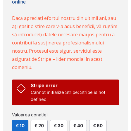
online.
Dacă apreciați efortul nostru din ultimii ani, sau
ați gasit o știre care v-a adus beneficii, vă rugăm
să introduceți datele necesare mai jos pentru a
contribui la susținerea profesionalismului
nostru. Procesul este sigur, serviciul este
asigurat de Stripe – lider mondial în acest
domeniu.
Stripe error
Cannot initialize Stripe: Stripe is not
defined
Valoarea donației
€ 10
€ 20
€ 30
€ 40
€ 50