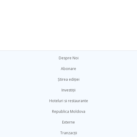
Despre Noi
Abonare
Știrea ediției
Investiții
Hoteluri si restaurante
Republica Moldova
Externe
Tranzacții