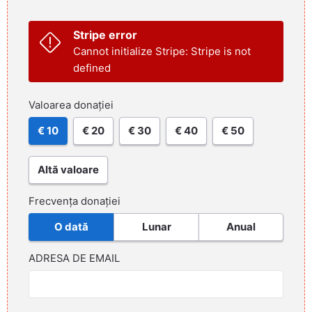
Stripe error
Cannot initialize Stripe: Stripe is not
defined
Valoarea donației
€ 10
€ 20
€ 30
€ 40
€ 50
Altă valoare
Frecvența donației
O dată
Lunar
Anual
ADRESA DE EMAIL