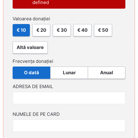
defined
Valoarea donației
€ 10
€ 20
€ 30
€ 40
€ 50
Altă valoare
Frecvența donației
O dată
Lunar
Anual
ADRESA DE EMAIL
NUMELE DE PE CARD