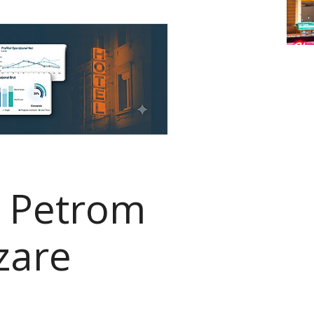
i Petrom
zare