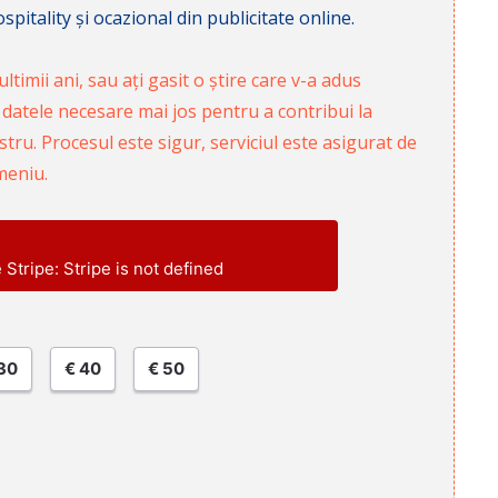
pitality și ocazional din publicitate online.
ltimii ani, sau ați gasit o știre care v-a adus
 datele necesare mai jos pentru a contribui la
ru. Procesul este sigur, serviciul este asigurat de
meniu.
e Stripe: Stripe is not defined
30
€ 40
€ 50