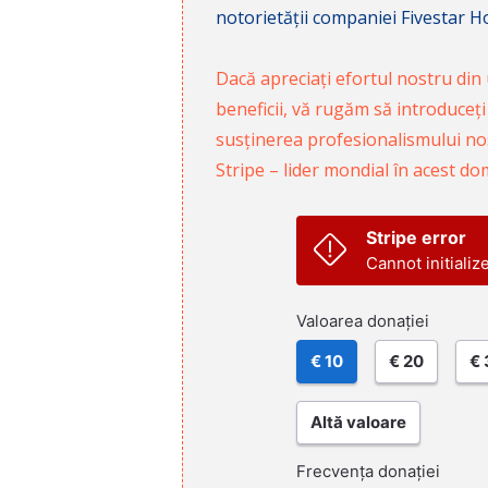
notorietății companiei Fivestar Hos
Dacă apreciați efortul nostru din u
beneficii, vă rugăm să introduceți
susținerea profesionalismului nost
Stripe – lider mondial în acest do
Stripe error
Cannot initializ
Valoarea donației
€ 10
€ 20
€ 
Altă valoare
Frecvența donației