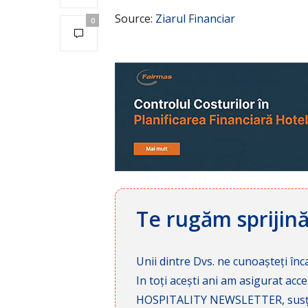
Source:
Ziarul Financiar
0
Te rugăm sprijin
Unii dintre Dvs. ne cunoașteți înca
In toți acești ani am asigurat a
HOSPITALITY NEWSLETTER, susținâ