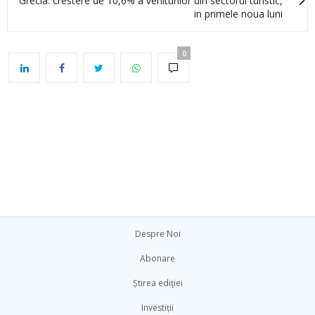
Grecia: crestere de 10,6% a veniturilor din sectorul turistic,
in primele noua luni
0
Despre Noi
Abonare
Știrea ediției
Investiții