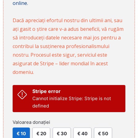
online.
Dacă apreciați efortul nostru din ultimii ani, sau
ați gasit o știre care v-a adus beneficii, vă rugăm
să introduceți datele necesare mai jos pentru a
contribui la susținerea profesionalismului
nostru. Procesul este sigur, serviciul este
asigurat de Stripe – lider mondial în acest
domeniu.
Stripe error
Cannot initialize Stripe: Stripe is not
defined
Valoarea donației
€ 10
€ 20
€ 30
€ 40
€ 50