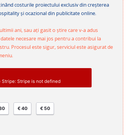
nd costurile proiectului exclusiv din creșterea
pitality și ocazional din publicitate online.
ltimii ani, sau ați gasit o știre care v-a adus
 datele necesare mai jos pentru a contribui la
ru. Procesul este sigur, serviciul este asigurat de
meniu.
e Stripe: Stripe is not defined
30
€ 40
€ 50