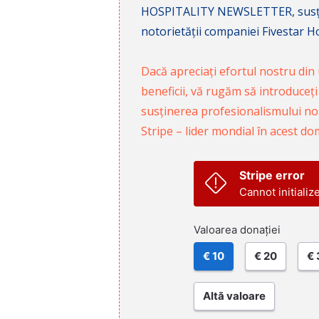
HOSPITALITY NEWSLETTER, susținâ
notorietății companiei Fivestar Hos
Dacă apreciați efortul nostru din u
beneficii, vă rugăm să introduceți
susținerea profesionalismului nost
Stripe – lider mondial în acest do
Stripe error
Cannot initializ
Valoarea donației
€ 10
€ 20
€ 
Altă valoare