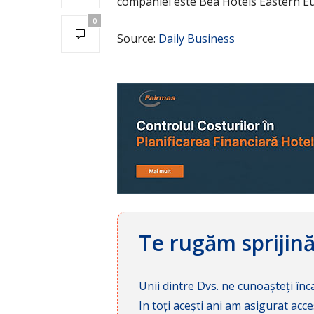
companiei este Bea Hotels Eastern Eur
0
Source:
Daily Business
Te rugăm sprijin
Unii dintre Dvs. ne cunoașteți înca
In toți acești ani am asigurat a