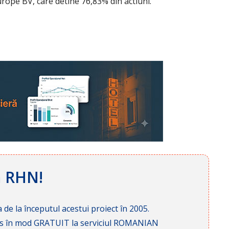
ope BV, care detine 76,83% din actiuni.
ă RHN!
 de la începutul acestui proiect în 2005.
cces în mod GRATUIT la serviciul ROMANIAN