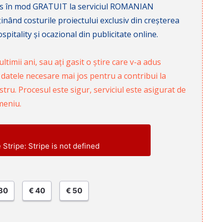
cces în mod GRATUIT la serviciul ROMANIAN
nd costurile proiectului exclusiv din creșterea
pitality și ocazional din publicitate online.
ltimii ani, sau ați gasit o știre care v-a adus
 datele necesare mai jos pentru a contribui la
ru. Procesul este sigur, serviciul este asigurat de
meniu.
e Stripe: Stripe is not defined
30
€ 40
€ 50