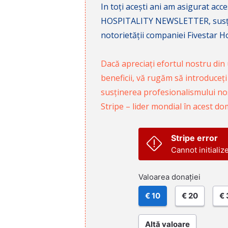
In toți acești ani am asigurat a
HOSPITALITY NEWSLETTER, susținâ
notorietății companiei Fivestar Hos
Dacă apreciați efortul nostru din u
beneficii, vă rugăm să introduceți
susținerea profesionalismului nost
Stripe – lider mondial în acest do
Stripe error
Cannot initializ
Valoarea donației
€ 10
€ 20
€ 
Altă valoare