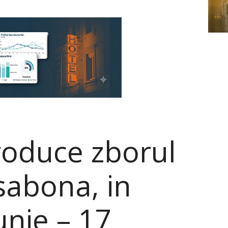
troduce zborul
isabona, in
unie – 17