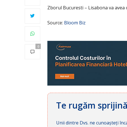
Zborul Bucuresti – Lisabona va avea 
Source:
Bloom Biz
0
Te rugăm sprijin
Unii dintre Dvs. ne cunoașteți înca