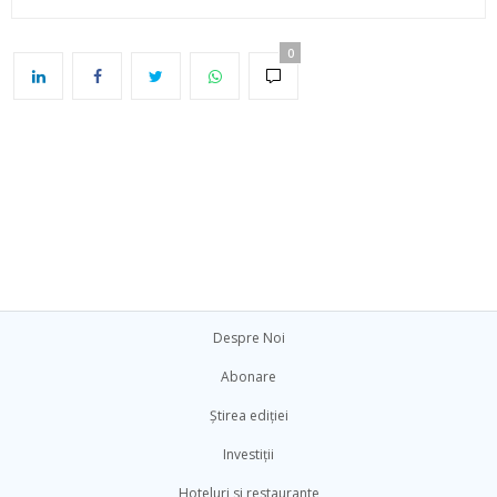
0
Despre Noi
Abonare
Știrea ediției
Investiții
Hoteluri si restaurante