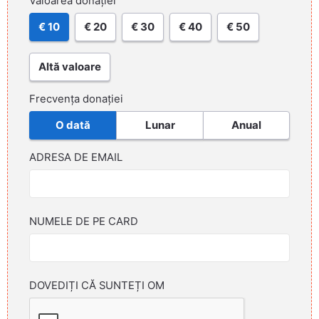
Valoarea donației
€ 10
€ 20
€ 30
€ 40
€ 50
Altă valoare
Frecvența donației
O dată
Lunar
Anual
ADRESA DE EMAIL
NUMELE DE PE CARD
DOVEDIȚI CĂ SUNTEȚI OM