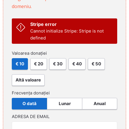
domeniu.
Stripe error
Cannot initialize Stripe: Stripe is not
defined
Valoarea donației
€ 10
€ 20
€ 30
€ 40
€ 50
Altă valoare
Frecvența donației
O dată
Lunar
Anual
ADRESA DE EMAIL