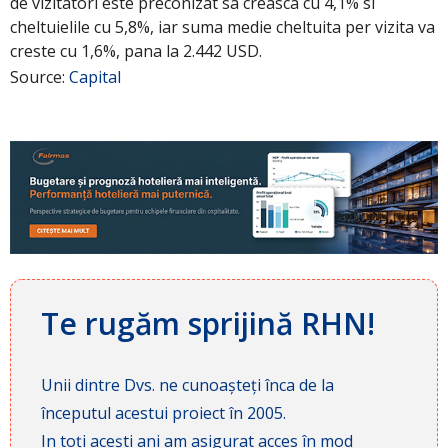
de vizitatori este preconizat sa creasca cu 4,1% si
cheltuielile cu 5,8%, iar suma medie cheltuita per vizita va
creste cu 1,6%, pana la 2.442 USD.
Source:
Capital
Te rugăm sprijină RHN!
Unii dintre Dvs. ne cunoașteți înca de la
începutul acestui proiect în 2005.
In toți acești ani am asigurat acces în mod