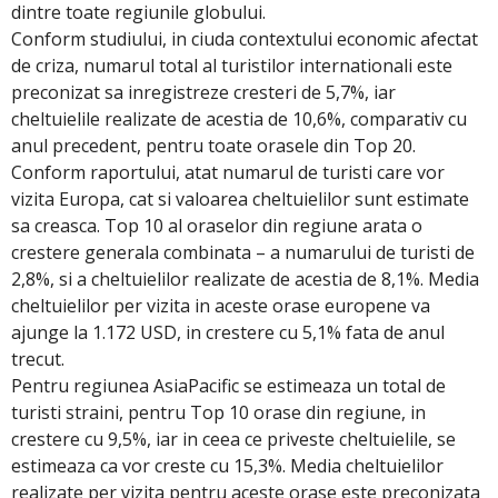
dintre toate regiunile globului.
Conform studiului, in ciuda contextului economic afectat
de criza, numarul total al turistilor internationali este
preconizat sa inregistreze cresteri de 5,7%, iar
cheltuielile realizate de acestia de 10,6%, comparativ cu
anul precedent, pentru toate orasele din Top 20.
Conform raportului, atat numarul de turisti care vor
vizita Europa, cat si valoarea cheltuielilor sunt estimate
sa creasca. Top 10 al oraselor din regiune arata o
crestere generala combinata – a numarului de turisti de
2,8%, si a cheltuielilor realizate de acestia de 8,1%. Media
cheltuielilor per vizita in aceste orase europene va
ajunge la 1.172 USD, in crestere cu 5,1% fata de anul
trecut.
Pentru regiunea AsiaPacific se estimeaza un total de
turisti straini, pentru Top 10 orase din regiune, in
crestere cu 9,5%, iar in ceea ce priveste cheltuielile, se
estimeaza ca vor creste cu 15,3%. Media cheltuielilor
realizate per vizita pentru aceste orase este preconizata