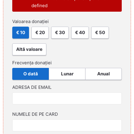
defined
Valoarea donației
€ 10
€ 20
€ 30
€ 40
€ 50
Altă valoare
Frecvența donației
O dată
Lunar
Anual
ADRESA DE EMAIL
NUMELE DE PE CARD