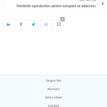
NEXT ARTICLE
Pierderile operatorilor aerieni europeni se adancesc
0
Despre Noi
Abonare
Știrea ediției
Investiții