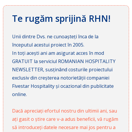
Te rugăm sprijină RHN!
Unii dintre Dvs. ne cunoașteți înca de la
începutul acestui proiect în 2005.
In toți acești ani am asigurat acces în mod
GRATUIT la serviciul ROMANIAN HOSPITALITY
NEWSLETTER, susținând costurile proiectului
exclusiv din creșterea notorietății companiei
Fivestar Hospitality și ocazional din publicitate
online.
Dacă apreciați efortul nostru din ultimii ani, sau
ați gasit o știre care v-a adus beneficii, vă rugăm
să introduceți datele necesare mai jos pentru a