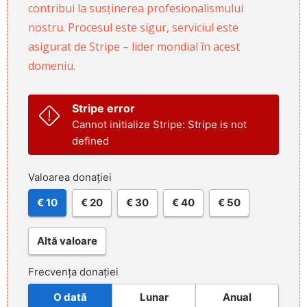
contribui la susținerea profesionalismului
nostru. Procesul este sigur, serviciul este
asigurat de Stripe – lider mondial în acest
domeniu.
Stripe error
Cannot initialize Stripe: Stripe is not
defined
Valoarea donației
€ 10
€ 20
€ 30
€ 40
€ 50
Altă valoare
Frecvența donației
O dată
Lunar
Anual